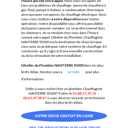
l’heure qui suit votre appel
. Nous nous occupons de
tous vos problèmes de chauffage : panne de chaudière à
gaz, fioul, pompe à chaleur, à condensation, thermique
ainsi que pour vos pannes de chauffage électrique.
Ainsi
nous nous mettons
à votre disposition
pour toutes
opérations. Notre disponibilité vous offre la possibilité
de toujours pouvoir compter sur un professionnel dans
les alentours, et se rendant chez vous dans l’heure
suivant votre appel.
L’Atelier du Plombier Chauffagiste
NANTERRE 92000 est la destination de choix lorsque
vous avez un projet pour votre système de chauffage. En
conclusion, qu’il s’agisse d’une nouvelle construction
ou de la rénovation de votre installation.
L’Atelier du Plombier NANTERRE 92000
dans les plus
brefs délais. Rendez vous à
pour plus
ACCUEIL
d’informations.
Enfin si vous recherchez un plombier Chauffagiste
NANTERRE 92000 ? Faites le
01.88.27.39.76 –
06.61.47.58.67
si vous désirez recevoir un technicien
dans les plus brefs délais.
VOTRE DEVIS GRATUIT EN LIGNE
-10% DE REDUCTION SUR VOS DEVIS