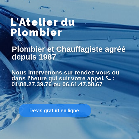
L'Atelier du
Plombier
Plombier et Chauffagiste agréé
depuis 1987
Nous intervenons sur rendez-vous ou
dans l'heure qui suit votre appel.
:
01.88.27.39.76 ou 06.61.47.58.67
Devis gratuit en ligne