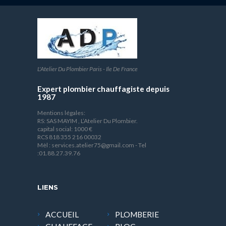
L'Atelier Du Plombier Paris - Ile De France
Expert plombier chauffagiste depuis
1987
Mentions légales:
RS: SAS MAYIM , L’Atelier Du Plombier.
capital social: 1000 €
RCS 818 355 216 00032
Mèl : services.atelier75@gmail.com - Tel
:01.88.27.39.76
LIENS
ACCUEIL
PLOMBERIE