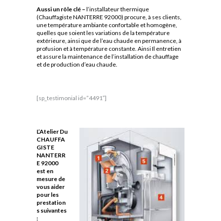
Aussi un rôle clé –
l
’installateur thermique
(Chauffagiste NANTERRE 92000) procure, à ses clients,
une température ambiante confortable et homogène,
quelles que soient les variations de la température
extérieure, ainsi que de l’eau chaude en permanence, à
profusion et à température constante. Ainsi Il entretien
et assure la maintenance de l’installation de chauffage
et de production d’eau chaude.
[sp_testimonial id=”4491″]
L’Atelier Du
CHAUFFA
GISTE
NANTERR
E 92000
est en
mesure de
vous aider
pour les
prestation
s suivantes
: