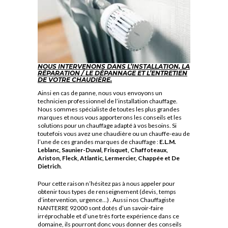
NOUS
INTERVENONS DANS L’INSTALLATION, LA
RÉPARATION / LE DÉPANNAGE ET L’ENTRETIEN
DE VOTRE CHAUDIÈRE.
Ainsi en cas de panne, nous vous envoyons un
technicien professionnel de l’installation chauffage.
Nous sommes spécialiste de toutes les plus grandes
marques et nous vous apporterons les conseils et les
solutions pour un chauffage adapté à vos besoins.
Si
toutefois vous avez une chaudière ou un chauffe-eau de
l’une de ces grandes marques de chauffage :
E.L.M
.
Leblanc, Saunier-Duval, Frisquet, Chaffoteaux,
Ariston, Fleck, Atlantic, Lermercier, Chappée et De
Dietrich
.
Pour cette raison n’hésitez pas à nous appeler pour
obtenir tous types de renseignement (devis, temps
d’intervention, urgence…) .
Aussi nos
Chauffagiste
NANTERRE 92000
sont dotés d’un savoir-faire
irréprochable et d’une très forte expérience dans ce
domaine, ils pourront donc vous donner des conseils