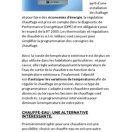
parti d’une
installation
de chaffage
et pour faire des
économies d’énergie
, la régulation
chauffage est prise en compte dans le diagnostic de
Performance Energétique (DPE) et est obligatoire pour
le respect de la RT 2005. Les thermostats et régulations
de chaudières e.l.m. leblanc sont conçues pour
simplifier la programmation des consignes de
chauffage.
Ainsi, la sonde de température extérieure est de plus en
plus utilisée dans les habitations particulières ; et pour
cause, elle règle automatiquement la température de
l’eau de sortie de la chaudière en fonction de la
température extérieure. Finalement, l’objectif
est
d’anticiper les variations de températures
afin de
réguler le chauffage en prévision. Ainsi ce type de
programmateur s’adapte à votre chaudière pendant vos
absences ou lorsque les besoins de chauffage sont
moindres. Le programmateur interviendra pour
diminuer la température de votre pièce.
CHAUFFE-EAU : UNE ALTERNATIVE
INTÉRESSANTE.
Premièrement opter pour une chaudière est une
possibilité, choisir un chauffe-eau en est une autre.