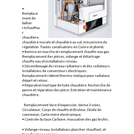
•
Remplace
ment de
ballon
réchauffeu
r
chaudière,
chaudière murale et chaudière au sol, mécanisme de
régulation. Toutes canalisations en Cuivre et plomb.
• Remise en marche et remplacement chauffe-eau gaz.
Remplacement des pièces, vidange et détartrage
chauffe eau et installations réseau.
• Désembouage du réseau radiateurs et des radiateurs.
Installations de convecteurs électriques.
Remplacement robinet thermo-statique pour radiateur,
départ et retour.
• Réparation tout type de fuite chaudière. Recherche de
panne et réparation des pièce. Entretien et maintenance
chaudière.
Remplacement Vase d’expansion, Vanne 3 voies,
Circulateur, Corps de chauffe et Bruleur, Diode de
connexion, Carte mère électronique.
• Controle du taux Carbone, évacuation des gaz brulés.
• Vidange réseau, Installations plancher chauffant, et