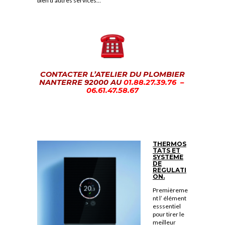
bien d’autres services…
CONTACTER L’ATELIER DU PLOMBIER
NANTERRE 92000 AU
01.88.27.39.76 –
06.61.47.58.67
THERMOS
TATS ET
SYSTEME
DE
REGULATI
ON.
Premièreme
nt l’ élément
esssentiel
pour tirer le
meilleur