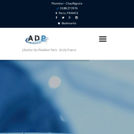
Plombier - Chauffagiste
01.88.27.39.76
Paris, FRANCE
Bookmarks
L'Atelier Du Plombier Paris - Ile De France