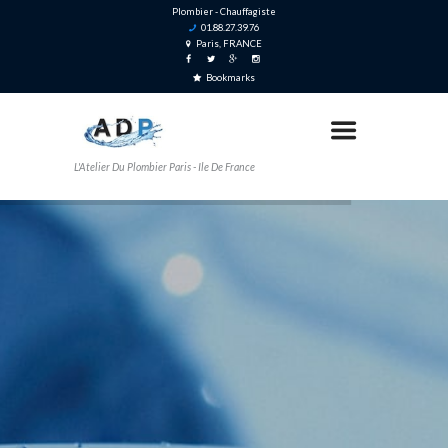
Plombier - Chauffagiste
01.88.27.39.76
Paris, FRANCE
Bookmarks
L'Atelier Du Plombier Paris - Ile De France