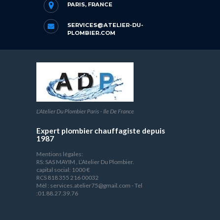
PARIS, FRANCE
SERVICES@ATELIER-DU-
PLOMBIER.COM
L'Atelier Du Plombier Paris - Ile De France
Expert plombier chauffagiste depuis
1987
Mentions légales:
RS: SAS MAYIM , L’Atelier Du Plombier.
capital social: 1000 €
RCS 818 355 216 00032
Mèl : services.atelier75@gmail.com - Tel
:01.88.27.39.76