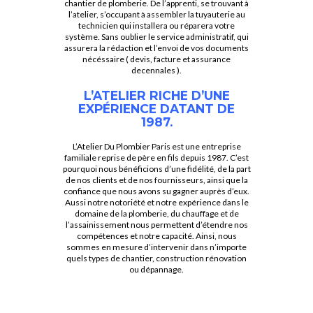
chantier de plomberie. De l’apprenti, se trouvant à
l’atelier, s’occupant à assembler la tuyauterie au
technicien qui installera ou réparera votre
système. Sans oublier le service administratif, qui
assurera la rédaction et l’envoi de vos documents
nécéssaire ( devis, facture et assurance
decennales ).
L’ATELIER RICHE D’UNE
EXPÉRIENCE DATANT DE
1987.
L’Atelier Du Plombier Paris est une entreprise
familiale reprise de père en fils depuis 1987. C’est
pourquoi nous bénéficions d’une fidélité, de la part
de nos clients et de nos fournisseurs, ainsi que la
confiance que nous avons su gagner auprès d’eux.
Aussi notre notoriété et notre expérience dans le
domaine de la plomberie, du chauffage et de
l’assainissement nous permettent d’étendre nos
compétences et notre capacité. Ainsi, nous
sommes en mesure d’intervenir dans n’importe
quels types de chantier, construction rénovation
ou dépannage.