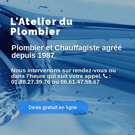
L'Atelier du
Plombier
Plombier et Chauffagiste agréé
depuis 1987
Nous intervenons sur rendez-vous ou
dans l'heure qui suit votre appel.
:
01.88.27.39.76 ou 06.61.47.58.67
Devis gratuit en ligne