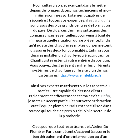
Pour cette raison, et exerçant dans le métier
depuis de longues dates, nos techniciens et moi-
même sommes parfaitement capables de
répondre à toutes vos exigences.
il est vrai qu’i
ls
sont issus des plus grands centres de formation
du pays. De plus, ces derniers ont acquis des
connaissances essentielles, pour venir à bout de
n’importe quelle situation qui se présente.Tandis
qu’il existe des chaudières mixtes qui permettent
d’assurer les deux fonctionnalités. Enfin si vous
désirez installer un chauffe-eau électrique, nos
Chauffagiste restent à votre entière disposition.
Vous pouvez dès à présent verifier les différents
systèmes de chauffage sur le site d’un de nos
partenaires
https://www.elmleblanc.fr
Ainsi nos experts maîtrisent tous les aspects du
métier. Être capable d’aider nos clients
rapidement et efficacement est ma devise.
Enfin,
j
e mets un accent particulier sur votre satisfaction.
Toute l’équipe plombier Paris est spécialisée dans
tout ce qui touche de près ou de loin le secteur de
la plomberie.
C’est pourquoi tout les artisans de L’Atelier Du
Plombier Paris compétent s’activent à assurer le
bon déroulement d’une intervention ou d’un