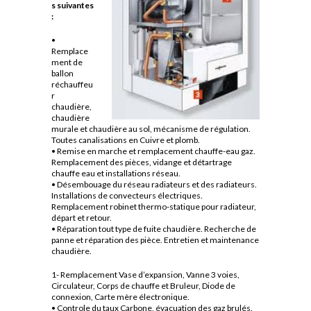
s suivantes
:
•
Remplace
ment de
ballon
réchauffeu
r
chaudière,
chaudière
murale et chaudière au sol, mécanisme de régulation.
Toutes canalisations en Cuivre et plomb.
• Remise en marche et remplacement chauffe-eau gaz.
Remplacement des pièces, vidange et détartrage
chauffe eau et installations réseau.
• Désembouage du réseau radiateurs et des radiateurs.
Installations de convecteurs électriques.
Remplacement robinet thermo-statique pour radiateur,
départ et retour.
• Réparation tout type de fuite chaudière. Recherche de
panne et réparation des pièce. Entretien et maintenance
chaudière.
1- Remplacement Vase d’expansion, Vanne 3 voies,
Circulateur, Corps de chauffe et Bruleur, Diode de
connexion, Carte mère électronique.
• Controle du taux Carbone, évacuation des gaz brulés.