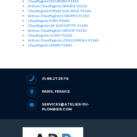
Chauffagiste DOURDAN 91410
Artisan Chauffagiste DRAVEIL 91210
Chauffagiste EPINAY SUR ORGE 91360
Artisan Chauffagiste ETAMPES 91150
Chauffagiste EVRY 91000
Chauffagiste GIF SUR YVETTE 91190
Artisan Chauffagiste GRIGNY 91350
Chauffagiste JUVISY 91260
Artisan Chauffagiste LONGJUMEAU 91160
Chauffagiste ORSAY 91400
01.88.27.39.76
PARIS, FRANCE
SERVICES@ATELIER-DU-
PLOMBIER.COM