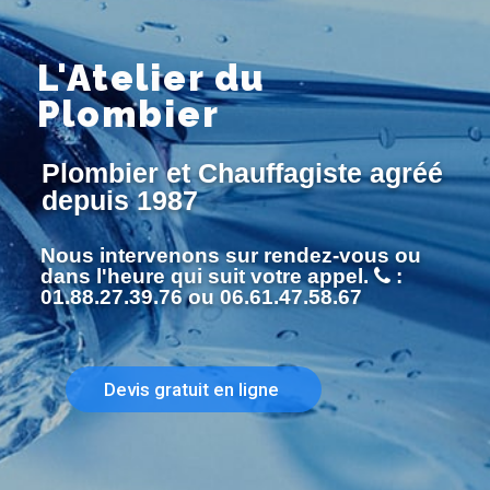
L'Atelier du
Plombier
Plombier et Chauffagiste agréé
depuis 1987
Nous intervenons sur rendez-vous ou
dans l'heure qui suit votre appel.
:
01.88.27.39.76 ou 06.61.47.58.67
Devis gratuit en ligne